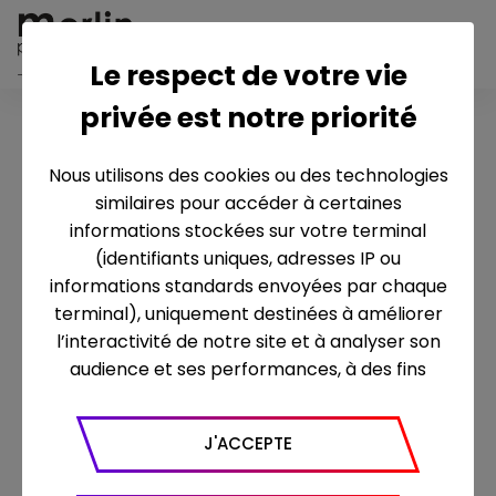
Le respect de votre vie
privée est notre priorité
MENTIONS LÉGALES
Nous utilisons des cookies ou des technologies
Ce site web est édité par la société
similaires pour accéder à certaines
MERLIN PRODUCTIONS, société par
informations stockées sur votre terminal
actions simplifiée au capital de 37 000
(identifiants uniques, adresses IP ou
euros, dont le siège social est situé 46,
informations standards envoyées par chaque
avenue de Breteuil - 75007 Paris ,
terminal), uniquement destinées à améliorer
immatriculée au registre du Commerce
l’interactivité de notre site et à analyser son
et des sociétés de Paris sous le numéro
audience et ses performances, à des fins
451 099 402.
statistiques. Nous utilisons à ce titre l’outil
Google Analytics pour générer des rapports
Coordonnées téléphoniques : 01 80 48
J'ACCEPTE
sur le trafic (nombre de visites, temps passé
04 40
sur le site, nombre de pages vues en moyenne,